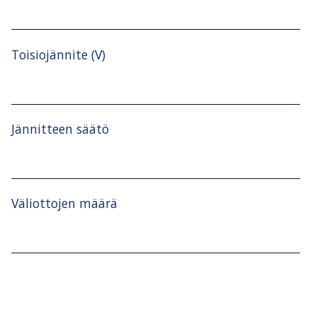
Toisiojännite (V)
Jännitteen säätö
Väliottojen määrä
Kytkentäryhmä